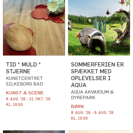
TID * MULD *
SOMMERFERIEN ER
STJERNE
SPÆKKET MED
OPLEVELSER I
KUNSTCENTRET
SILKEBORG BAD
AQUA
AQUA AKVARIUM &
KUNST & SCENE
DYREPARK
8. AUG. '26 - 31. OKT. '26
KL. 10:00
BØRN
8. AUG. '26 - 9. AUG. '26
KL. 10:00