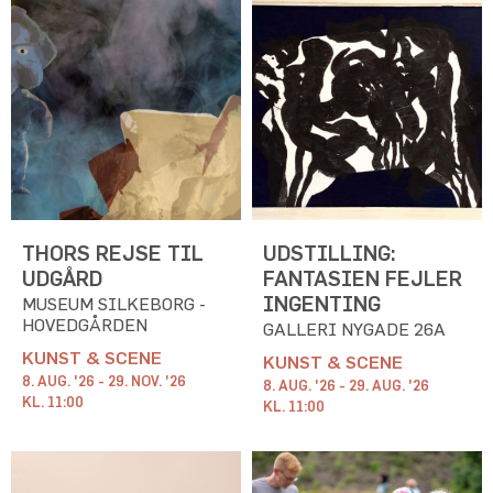
THORS REJSE TIL
UDSTILLING:
UDGÅRD
FANTASIEN FEJLER
INGENTING
MUSEUM SILKEBORG -
HOVEDGÅRDEN
GALLERI NYGADE 26A
KUNST & SCENE
KUNST & SCENE
8. AUG. '26 - 29. NOV. '26
8. AUG. '26 - 29. AUG. '26
KL. 11:00
KL. 11:00