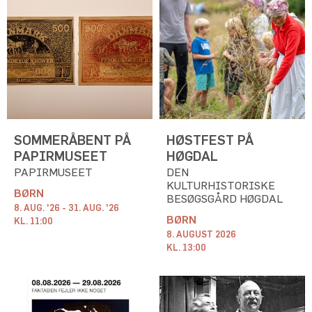
SOMMERÅBENT PÅ
HØSTFEST PÅ
PAPIRMUSEET
HØGDAL
PAPIRMUSEET
DEN
KULTURHISTORISKE
BØRN
BESØGSGÅRD HØGDAL
8. AUG. '26 - 31. AUG. '26
BØRN
KL. 11:00
8. AUGUST 2026
KL. 13:00