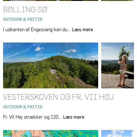
BØLLING SØ
OUTDOOR & FRITID
I udkanten af Engesvang kan du…
Læs mere
VESTERSKOVEN OG FR. VII HØJ
OUTDOOR & FRITID
Fr. VII Høj strækker sig 120…
Læs mere