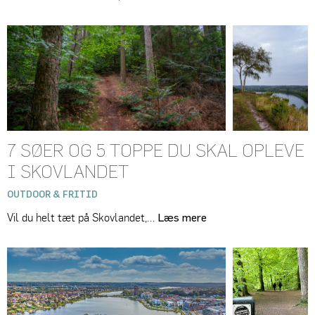
7 SØER OG 5 TOPPE DU SKAL OPLEVE
I SKOVLANDET
OUTDOOR & FRITID
Vil du helt tæt på Skovlandet,…
Læs mere